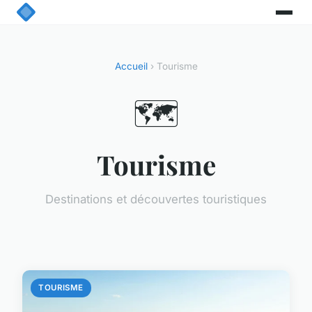
Accueil
› Tourisme
🗺️
Tourisme
Destinations et découvertes touristiques
TOURISME