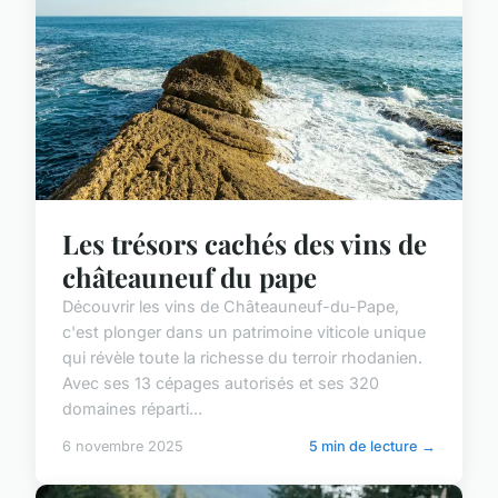
Les trésors cachés des vins de
châteauneuf du pape
Découvrir les vins de Châteauneuf-du-Pape,
c'est plonger dans un patrimoine viticole unique
qui révèle toute la richesse du terroir rhodanien.
Avec ses 13 cépages autorisés et ses 320
domaines réparti...
6 novembre 2025
5 min de lecture →