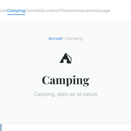
plan
Camping
Croisière
Location
Tourisme
Vacance
Voyage
Accueil
› Camping
⛺
Camping
Camping, plein air et nature