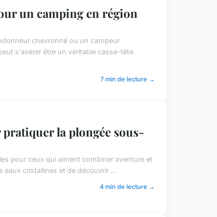
our un camping en région
randonneur chevronné ou un campeur
peut s'avérer être un véritable casse-tête.
7 min de lecture →
ratiquer la plongée sous-
ales pour ceux qui aiment combiner aventure et
aux cristallines et de découvrir ...
4 min de lecture →