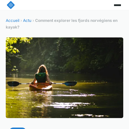
Accueil
›
Actu
›
Comment explorer les fjords norvégiens en
kayak?