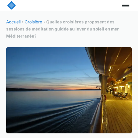
Accueil
›
Croisière
›
Quelles croisières proposent des
sessions de méditation guidée au lever du soleil en mer
Méditerranée?